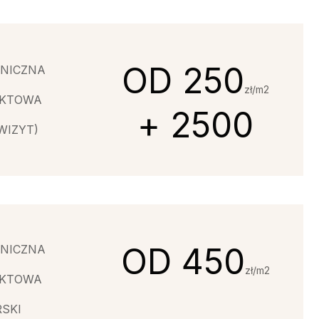
OD 250
NICZNA
zł/m2
UKTOWA
+ 2500
WIZYT)
OD 450
NICZNA
zł/m2
UKTOWA
SKI