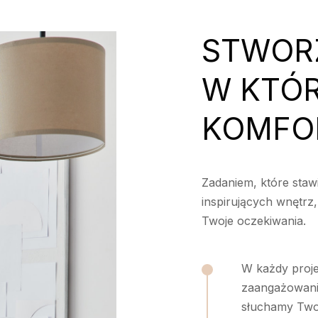
STWOR
W KTÓR
KOMFO
Zadaniem, które staw
inspirujących wnętrz,
Twoje oczekiwania.
W każdy proj
zaangażowania
słuchamy Twoi