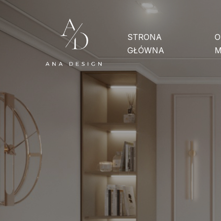
STRONA
O
GŁÓWNA
M