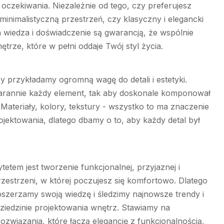
oczekiwania. Niezależnie od tego, czy preferujesz
inimalistyczną przestrzeń, czy klasyczny i elegancki
a wiedza i doświadczenie są gwarancją, że wspólnie
trze, które w pełni oddaje Twój styl życia.
y przykładamy ogromną wagę do detali i estetyki.
arannie każdy element, tak aby doskonale komponował
. Materiały, kolory, tekstury - wszystko to ma znaczenie
ojektowania, dlatego dbamy o to, aby każdy detal był
etem jest tworzenie funkcjonalnej, przyjaznej i
rzestrzeni, w której poczujesz się komfortowo. Dlatego
oszerzamy swoją wiedzę i śledzimy najnowsze trendy i
ziedzinie projektowania wnętrz. Stawiamy na
związania, które łączą elegancję z funkcjonalnością,