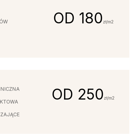
OD 180
TÓW
zł/m2
OD 250
NICZNA
zł/m2
UKTOWA
ZAJĄCE