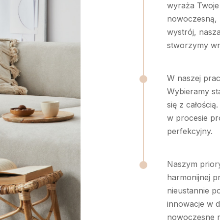
wyraża Twoje 
nowoczesną, m
wystrój, nasz
stworzymy wnę
W naszej prac
Wybieramy st
się z całością
w procesie pr
perfekcyjny.
Naszym prioryt
harmonijnej p
nieustannie p
innowacje w d
nowoczesne ro